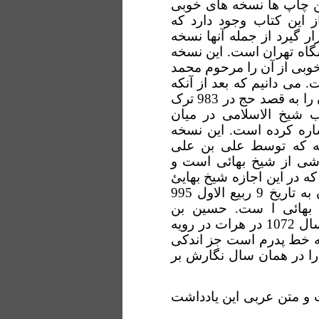
ین چاپ ها نسخه های خوبی
 این کتاب وجود دارد که
 گیرد از جمله آنها نسخه
اه تهران است. این نسخه
زارش خوبی از آن را مرحوم محمد
سوم ، ص 1066-1068 آورده است. می دانیم که بعد از آنکه
حسین بن عبدالصمد حارثی (متوفی 984) پدر حارثی ایران را به قصد حج در 983 ترک
ب شیخ الاسلامی در میان
اره کرده است. این نسخه
خه که توسط علی بن علی
 شده دارای حواشی از شیخ بهائی است و
ه در این اجازه شیخ بهایئ
اشاره کرده که متن اربعین را برادرش نزد او در اصفهان به تاریخ 9 ربیع الاول 995
خ بهائی ا ست. حسین بن
عبدالصمد بن حسین بن عبدالصمد در 25 جمادی الاولی سال 1072 در هرات در رویه
به خط پدرم است جز اندکی
ا در همان سال نگارش بر
 و متن عربی این یادداشت