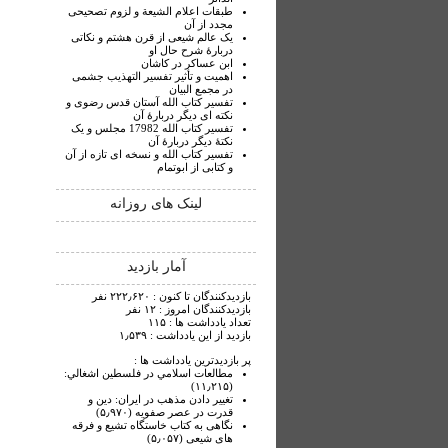
طبقات اعلام الشیعة و لزوم تصحیحی
مجدد از آن
یک عالم شیعی از قرن هشتم و نکاتی
دربارۀ شرح حال او
ابن عساکر در کاشان
اهمیت و تأثیر تفسیر التهذیب جشمی
در مجمع البیان
تفسیر کتاب الله آستان قدس رضوی و
نکته ای دیگر دربارۀ آن
تفسیر کتاب الله 17982 مجلس و یک
نکتۀ دیگر دربارۀ آن
تفسیر کتاب الله و نسخه ای تازه از آن
و کتابی از ابوتمام
لینک های روزانه
آمار بازدید
بازدیدکنندگان تا کنون : ۲۲۲٫۶۲۰ نفر
بازدیدکنندگان امروز : ۱۲ نفر
تعداد یادداشت ها : ۱۱۵
بازدید از این یادداشت : ۱٫۵۳۹
پر بازدیدترین یادداشت ها :
مطالعات اسلامي در فلسطين اشغالي:
(۱۱٫۲۱۵)
تغيير دادن مذهب در ايران: دين و
قدرت در عصر صفويه (۵٫۹۷۰)
نگاهی به کتاب خاستگاه تشیع و فرقه
های شیعی (۵٫۰۵۷)