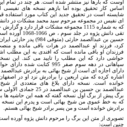
اوست که بارها نیز منتشر شده است. هر چند در تمام ا
اساس کار تحقیق بوده اما بازهم نسخه های نفیسی از
شایسته است در تحقیق جدید این کتاب مورد استفاده قرار
ای نفیس در مجموعه مرحوم سید محمد مشکات در دانشگ
که به شماره 1115 مجموعه مشکات قرار دارد و گ
تقی دانش پژوه در جلد 
کرد، فرزند او عبدالصمد در هرات باقی مانده و منص
فرزندان او باقی مانده است که افندی به این مطلب اش
حواشی دارد که این مطلب را تایید می کند. این نس
سپاهانی در دهه سوم صفر 995 کتابت
دارای اجازه ای است از شیخ بهائی به برادرش عبدالصمد ک
خوانده است. نسخه دارای بلاغ های متعددی از شی
برگ پیش از برگ اول نسخه گفته که همه این حاشیه ها 
که به خط عموی من شیخ بهائی است و پدرم این نسخه ر
برادرش خوانده است و من پسر برادر شیخ بهائی هستم.
تصویری از متن این برگ را مرحوم دانش پژوه آورده است
چنین است: