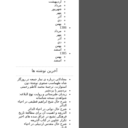
ارديبهشت
مرداد
شهريور
مهر
آذر
دي
بهمن
1386
مرداد
مهر
آذر
دي
بهمن
اسفند
1385
بهمن
اسفند
آخرین نوشته ها
مجادلاتی درباره ی نماز جمعه در روزگار
شاه طهماسب صفوی نوشتۀ دون
استوارت، ترجمۀ محمد کاظم رحمتی
بردسیر یا یزدشیر
زیدیان طبرستانی و روایت نهج البلاغه:
شواهدی نسخه شناسانه
شرح حال شیخ ابراهیم قطیفی در احیاء
الداثر
شرح حال دوانی در احیاء الداثر
الذریعه و اهمیت آن برای مطالعۀ تاریخ
فرهنگی تشیع در عراق سده های اخیر
تکرار عناوین در کتاب الذریعه
شرح حال مقدس اردبیلی در احیاء
الداثر