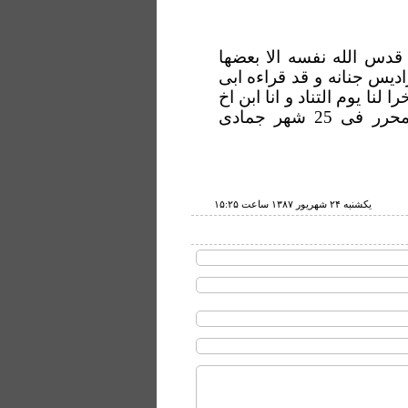
قدس الله نفسه الا بعضها
دیس جنانه و قد قراءه ابی
ا یوم التناد و انا ابن اخ
المصنف حسین بن عبدالصمد الحارثی و حررت هذا المحرر فی 25 شهر جمادی
يكشنبه ۲۴ شهريور ۱۳۸۷ ساعت ۱۵:۲۵