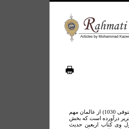
بهاء الدین محمد بن حسین بن عبدالصمد عاملی حارثی (متوفی 1030) از عالمان مهم
تحریر درآورده است که بخش
ول وی کتاب اربعین حدیث