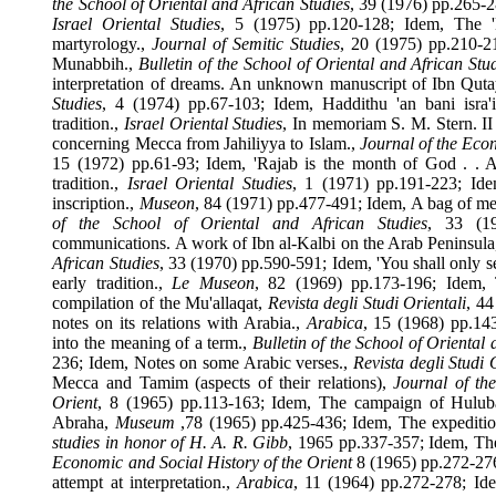
the School of Oriental and African Studies
, 39 (1976) pp.26
Israel Oriental Studies
, 5 (1975) pp.120-128; Idem, Th
martyrology.,
Journal of Semitic Studies
, 20 (1975) pp.21
Munabbih.,
Bulletin of the School of Oriental and African 
interpretation of dreams. An unknown manuscript of Ibn Quta
Studies
, 4 (1974) pp.67-103; Idem, Haddithu 'an bani isr
tradition.,
Israel Oriental Studies
, In memoriam S. M. Stern
concerning
Mecca
from Jahiliyya to Islam.,
Journal of the 
15 (1972) pp.61-93; Idem, 'Rajab is the month of God . .
tradition.,
Israel Oriental Studies
, 1 (1971) pp.191-223;
inscription.,
Museon
, 84 (1971) pp.477-491; Idem, A bag of 
of the School of Oriental and African Studies
, 33 
communications. A work of Ibn al-Kalbi on the
Arab
Penins
African Studies
, 33 (1970) pp.590-591; Idem, 'You shall only
early tradition.,
Le Museon
, 82 (1969) pp.173-196; Id
compilation of the Mu'allaqat,
Revista degli Studi Orientali
,
notes on its relations with Arabia.,
Arabica
, 15 (1968) pp.
into the meaning of a term.,
Bulletin of the School of Orien
236; Idem, Notes on some Arabic verses.,
Revista degli Stu
Mecca and Tamim (aspects of their relations),
Journal of
Orient
, 8 (1965) pp.113-163; Idem, The campaign of Hul
Abraha,
Museum
,78 (1965) pp.425-436; Idem, The expedi
studies in honor of H. A. R. Gibb
, 1965 pp.337-357; Idem,
Economic and Social History of the Orient
8 (1965) pp.272-
attempt at interpretation.,
Arabica
, 11 (1964) pp.272-278;