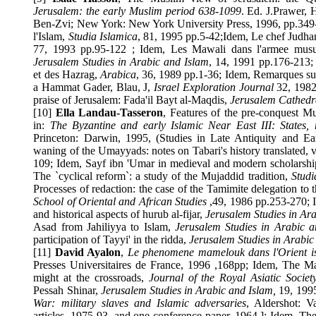
Jerusalem
: the early Muslim period 638-1099
. Ed. J.Pra
Ben-Zvi; New York: New York University Press, 1996, pp.34
l'Islam,
Studia Islamica
, 81, 1995 pp.5-42;Idem, Le chef J
77, 1993 pp.95-122 ; Idem, Les Mawali dans l'armee m
Jerusalem Studies in Arabic and Islam
, 14, 1991 pp.176-2
et des Hazrag,
Arabica
, 36, 1989 pp.1-36; Idem, Remarques 
a Hammat Gader, Blau, J,
Israel Exploration Journal
32, 19
praise of Jerusalem: Fada'il Bayt al-Maqdis,
Jerusalem Cath
[10]
Ella Landau-Tasseron
, Features of the pre-conque
in:
The Byzantine and early Islamic Near
East III
: Stat
Princeton:
Darwin
, 1995, (Studies in Late Antiquity and
waning of the Umayyads: notes on Tabari's history translat
109; Idem, Sayf ibn 'Umar in medieval and modern schola
The `cyclical reform`: a study of the Mujaddid tradition,
St
Processes of redaction: the case of the Tamimite delegati
School of Oriental and African Studies
,49, 1986 pp.253-270;
and historical aspects of hurub al-fijar,
Jerusalem Studies in
Asad from Jahiliyya to Islam,
Jerusalem Studies in Arabi
participation of Tayyi' in the ridda,
Jerusalem Studies in Ara
[11]
David Ayalon
,
Le phenomene mamelouk dans l'Orien
Presses Universitaires de France, 1996 ,168pp; Idem, The 
might at the crossroads,
Journal of the Royal Asiatic Soc
Pessah Shinar,
Jerusalem Studies in Arabic and Islam,
19, 1
War: military slaves and Islamic adversaries
, Aldershot
articles, 1975-93, and one conference paper, 1964.]; Idem,