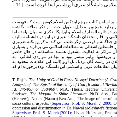
[11]
می دانشگاه عبری اورشلیم ایفا کرده است
 بر اساس کتاب مرجع ایندکس اسلامیکوس است که فهرست
دارد. همچنین به دلیل تطویل بحث ، از ذکر مقالات نگاشته
ائره المعارف اسلام و ایرانیکا، ذکری به میان نیامده اما
به قلم محققان دانشگاه عبری در این دو دانشنامه تالیف
داگانه و فرصتی دیگر طلب می کند. تذکراین نکته ضروری
لسطین اشغالی به مطالعات اسلامی می پردازند و بسیاری
 مراکز به فعالیت مشغول هستند. متاسفانه در حال حاضر
وهشها برایم میسر نبود و تنها در مواردی اتقافی
به
 در رامت گان نزدیک تل آویو (البته این اطلاعات محدود به
مطالعات عربی و اسلامی این دانشگاه بود) برخورده ام که
T. Rajab,
The Unity of God in Early Nusayri Doctrine (A C
Analysis of
The Epistle of the Unity of God [Risalat al-T
[d. 346/957 or 358/969]
, M.A. Thesis, Hebrew Univer
Sindawe,
The Maqatil in Shiite Literature
, Ph.D. diss.
(Hebrew);
Neomi (Naama) Ben-Ami,
The image of the suf
socio-cultural
aspects
.
(
Supervisor: Prof. S. Moreh
.
) 2000
oppression and discrimination
in Dr. Nawal
al-Sa'dawi's fic
Supervisor: Prof. S. Moreh
.
(2001);
Livnat Holtzman, Pred