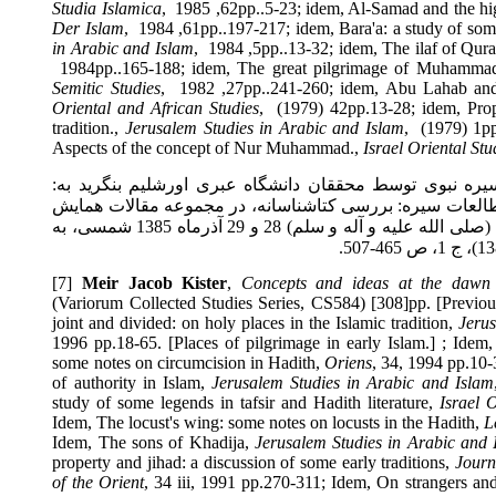
Studia Islamica
,
62, 1985
pp.
5-23.
; idem, Al-Samad and the
Der Islam
,
61, 1984
pp.
197-217.
; idem, Bara'a: a study of
in Arabic and Islam
,
5, 1984
pp.
13-32.
; idem, The ilaf of 
1984
pp.
165-188.
; idem, The great pilgrimage of Muha
Semitic Studies
,
27, 1982
pp.
241-260.
; idem, Abu Lahab
Oriental and African Studies
,
42 (1979)
pp.
13-28
; idem, 
tradition
.
,
Jerusalem Studies in Arabic and Islam
,
Aspects of the concept of
Nur Muhammad
.
,
Israel
Oriental 
 نبوی توسط محققان دانشگاه عبری اورشلیم بنگرید به
ت سیره: بررسی کتاشناسانه، در مجموعه مقالات همایش
بین المللی سیره شناختی پیامبر اعظم (صلی الله علیه و آله و سلم) 28 و 29 آذرماه 1385 شمسی، به
[7]
Meir Jacob Kister
,
Concepts and ideas at the da
(Variorum Collected Studies Series, CS584) [308]pp. [Previ
joint and divided: on holy places in the Islamic tradition,
Je
1996 pp.18-65. [Places of pilgrimage in early Islam.] ; Id
some notes on circumcision in Hadith,
Oriens
, 34, 1994 pp.
of authority in Islam,
Jerusalem Studies in Arabic and Is
study of some legends in tafsir and Hadith literature,
Isra
Idem, The locust's wing: some notes on locusts in the Hadit
Idem, The sons of Khadija,
Jerusalem Studies in Arabic a
property and jihad: a discussion of some early traditions,
Jo
of the Orient
, 34 iii, 1991 pp.270-311; Idem, On strangers