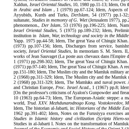
Xaldun,
Israel Oriental Studies
, 10, 1980 pp.11-13; Idem, O
in Arabic and Islam
, 1 (1979) pp.67-124; Idem, Aspects
Ayyubids, Kurds and Turks,
DerIslam
, 54 (1977) pp.1
sultanate,
Studies in memorey of G. Wiet
(
Jerusalem
1977), 
phenomenon.,
Der Islam
, 53 (1976) pp.196-225; Idem, Na
Israel Oriental Studies
, 5 (1975) pp.189-232; Idem, Prel
institution in
Islam, War, technology and society in the Mi
Yapp. 1975 pp.44-58; Idem, The great Yasa of Chingiz Kh
(1973) pp.107-156; Idem, Discharges from service, ba
society,
Israel Oriental Studies
, In memoriam S. M. Stern.
works of Jean Sauvaget (La poste aux chevaux dans l'Emp
1 (1971) pp.298-302; Idem, The great Yasa of Chingiz Kh
(1971) pp.97-140; Idem, The great Yasa of Chingiz Khan. A
pp.151-180; Idem, The Muslim city and the Mamluk military
2 (1968) pp.311-329; Idem, The Muslim city and the Mamluk
2 (1968) pp.311-329; Idem, The Mamluks and naval power
and Christian Europe,
Proc.
Israel
Acad
., 1 (1967) pp.8; I
[On the professor's criticisms of Ayalon's Gunpowder and 
10 (1963) pp.64-73; Idem, The European-Asiatic steppe: a 
world,
Trud. XXV. Mezhdunarodnogo Kong. Vostokovedov
Idem, The historian al-Jabarti, in:
Historians of the Middle 
1962 pp.391-402; Idem, Notes on the Furusiyya exercises
Studies in Islamic history and civilization (Scripta Hier
Studies in al-Jabarti I. Notes on the transformation of Ma
Journal of the Economic and Social History of the Orient
3