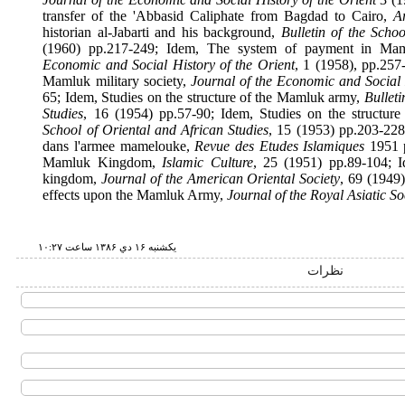
transfer of the 'Abbasid Caliphate from Bagdad to Cairo
historian al-Jabarti and his background,
Bulletin of the S
(1960) pp.217-249; Idem, The system of payment in M
Economic and Social History of the Orient
, 1 (1958), pp.
Mamluk military society,
Journal of the Economic and Soci
65; Idem, Studies on the structure of the Mamluk army,
Bull
Studies
, 16 (1954) pp.57-90; Idem, Studies on the stru
School of Oriental and African Studies
, 15 (1953) pp.203-
dans l'armee mamelouke,
Revue des Etudes Islamiques
195
Mamluk Kingdom,
Islamic Culture
, 25 (1951) pp.89-10
kingdom,
Journal of the American Oriental Society
, 69 (1
effects upon the Mamluk Army,
Journal of the Royal Asiatic
يكشنبه ۱۶ دي ۱۳۸۶ ساعت ۱۰:۲۷
نظرات