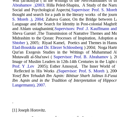
Will (al-ikhtiyar
)
in the
writings of the Neo-Hanbalites o
Abrahamov
(.
2003;
Hilla Peled-Shapira,
A Study of the N
Social and
Psychological Aspects
)
.
Supervisor: Prof. S. M
thought and search for a path in the literary works
of the
j
S. Moreh
.
), 2004
;
Zahava Ganor, On the Bridge between
Language and
the Search for Identity in Post-colonial Magh
and Ahlam ustaghanimi
)
.
Supervisors: Prof
.
J. Kauffmann 
Sheva Garsiel ,The Transmission of Narrative Themes and
Midrashim to the Qoran
:
Processes of Inspiration, Adopti
Shtober
), 2005;
Riyad Kamel,
Poetics and Themes in H
Elad-Bouskila and Dr. Eliezer
Schlossberg
) 2004;
Noga Ha
Qur'an Exegesis Studies in the Writings of
Muhammad 
Mutawalli al-Sha'rawi
)
Supervisor: Prof. B. Abrahamov
)
Image of Muslim Leaders in 12th-14th Centuries in the Lig
Prof. Y
.
Lev
(2005
;
Esther Amouyal,
The Inner World o
Reflected in His
Works
.
(
Supervisor: Prof. S. Moreh
), 
Yosef Ben Yehudah Ibn Aqnin: Ikhtisar Sharh Jalinus
li-F
Ibn Aqnin and in the Tradition of
Interpretation of Hip
Langermann), 2007.
.
[1]
Joseph Horovitz.