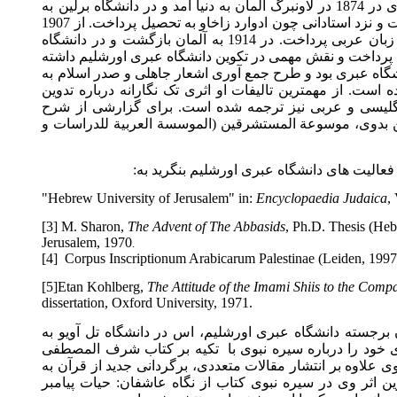
هورویتس از خاورشناسان آلمانی یهودی در 1874 در لاونبرگ آلمان به دنیا آمد و در دانشگاه برلین به
تحصیل مطالعات شرق شناسی پرداخت و نزد استادانی چون ادوارد زاخاو به تحصیل پرداخت. از 1907
تا 1914 در دانشگاه علیگره به تدریس زبان عربی پرداخت. در 1914 به آلمان بازگشت و در دانشگاه
اخت و نقش مهمی در تکوین دانشگاه عبری اورشلیم داشته
اه عبری بود و طرح جمع آوری اشعار جاهلی و صدر اسلام به
ست. از مهمترین تالیفات او اثری تک نگارانه درباره تدوین
یسی و عربی نیز ترجمه شده است. برای گزارشی از شرح
 بدوی، موسوعة المستشرقین (الموسسة العربیة للدراسات و
الیت های دانشگاه عبری اورشلیم بنگرید به
"
Hebrew
University
of
Jerusalem
" in:
Encyclopaedia Judai
[3]
M.
Sharon
,
The Advent of The Abbasids
, Ph.D. Thesis 
Jerusalem
, 1970
.
[4]
Corpus Inscriptionum Arabicarum Palestinae (Leiden, 1
[5]
Etan Kohlberg,
The Attitude of the Imami Shiis to the C
dissertation,
Oxford
University
, 1971.
رجسته دانشگاه عبری اورشلیم، اس در دانشگاه تل آویو به
ود را درباره سیره نبوی با
تکیه بر کتاب شرف المصطفی
وه بر انتشار مقالات متعددی، برگردانی جدید از قرآن به
ر وی در سیره نبوی کتاب از نگاه عاشفان: حیات پیامبر