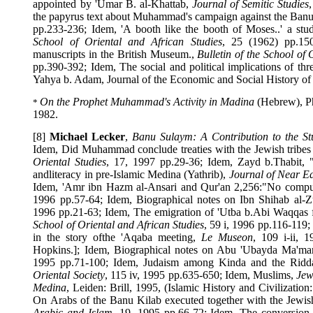
appointed by 'Umar B. al-Khattab,
Journal of Semitic Stud
the papyrus text about Muhammad's campaign against the B
pp.233-236; Idem, 'A booth like the booth of Moses..' a 
School of Oriental and African Studies
, 25 (1962) pp.
manuscripts in the British Museum.,
Bulletin of the School
pp.390-392; Idem, The social and political implications of t
Yahya b. Adam, Journal of the Economic and Social History 
On the Prophet Muhammad's Activity in Madina
(Hebrew),
*
1982.
[8]
Michael Lecker
,
Banu Sulaym: A Contribution to the
Idem, Did Muhammad conclude treaties with the Jewish tr
Oriental Studies
, 17, 1997 pp.29-36; Idem, Zayd b.Thabi
andliteracy in pre-Islamic Medina (Yathrib),
Journal of Near
Idem, 'Amr ibn Hazm al-Ansari and Qur'an 2,256:"No comp
1996 pp.57-64; Idem, Biographical notes on Ibn Shihab a
1996 pp.21-63; Idem, The emigration of 'Utba b.Abi Waq
School of Oriental and African Studies
, 59 i, 1996 pp.116-1
in the story ofthe 'Aqaba meeting,
Le Museon
, 109 i-i
Hopkins.]; Idem, Biographical notes on Abu 'Ubayda Ma
1995 pp.71-100; Idem, Judaism among Kinda and the R
Oriental Society
, 115 iv, 1995 pp.635-650; Idem, Muslims,
Medina
, Leiden: Brill, 1995, (Islamic History and Civiliza
On Arabs of the Banu Kilab executed together with the 
Arabic and Islam
, 19, 1995 pp.66-72; Idem, The convers