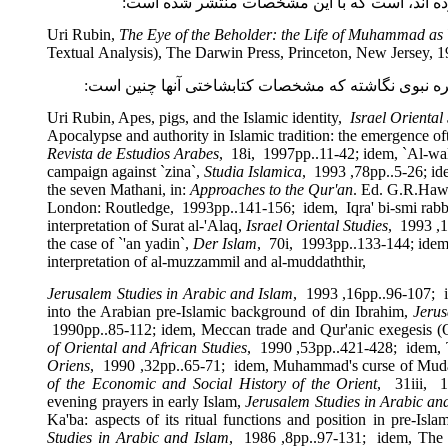
ه اند، است که با این مشخصات منتشر شده است
Uri Rubin,
The
Eye of the Beholder: the Life of Muhammad 
Textual
Analysis), The
Darwin Press, Princeton, New Jersey
 نبوی نگاشته که مشخصات کتابشاختی آنها چنین است
Uri Rubin, Apes, pigs, and the Islamic identity,
Israel Orien
Apocalypse and authority in Islamic tradition: the emergence
Revista de Estudios Arabes
,
18
i,
1997
pp.
11-42.
; idem,
`
Al-
campaign against `zina
`
,
Studia Islamica
,
78, 1993
pp.
5-26.
the seven Mathani, in:
Approaches to the Qur'an
. Ed. G.R.
London
: Routledge,
1993
pp.
141-156.
;
idem,
Iqra' bi-smi 
interpretation of
Surat
al-'
Alaq
,
Israel
Oriental Studies
,
the case of `'an yadin
`
,
Der Islam
,
70
i,
1993
pp.
133-144.
; 
interpretation of al-muzzammil and al-muddaththir,
Jerusalem Studies in Arabic and Islam
,
16, 1993
pp.
96-107
into the Arabian pre-Islamic background of din Ibrahim,
Je
1990
pp.
85-112.
; idem, Meccan trade and Qur'anic exeges
of Oriental and African Studies
,
53, 1990
pp.
421-428.
;
ide
Oriens
,
32, 1990
pp.
65-71.
;
idem, Muhammad's curse of M
of the Economic and Social History of the Orient
,
31
iii
evening prayers in early Islam,
Jerusalem Studies in Arabic
Ka'ba: aspects of its ritual functions and position in pre-
Studies in Arabic and Islam
,
8, 1986
pp.
97-131.
;
idem, T