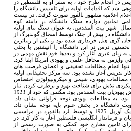
ن در انجام طرح خود ، به سفر او به فلسطین در
 شد که اقدامات اولیه برای تاسیس دانشگاه را
علام اعلامیه مشهور بالفور صورت گرفت. در بیست
 1918 در اقدامی نمادین دوازده سنگ دانشگاه در دامنه کوه
ل
شهر بیت المقدس، به عنوان سنگ بنای اولیه
دانشگاه در پیش از جنگ توسط اسحاق گولدبرگ از
 گری هیل خریداری شده بود و یکی از زیباترین
ین درس در این دانشگاه را انیشتین با بحثی
ه زبان عبری آغاز کرد و بعدها خود نقش مهمی در
وایزمن به محافل علمی و یهودی آمریکا ایفا کرد
نها انجام مطالعات تحقیقی و اعطای فرصت های
 تدریس آغاز نشده بود. سه مرکز تحقیقاتی اولیه
مطالعات یهودی، شیمی و میکروبیولوژی اختصاص
یکردی تلاش برای شناخت یهود و برطرف کردن نیاز
های عملی جامعه در حال گسترش یهودیان بیت المقدس بود. مگنس که خود از 1923
د، به مطالعات یهودی توجه فراوانی نشان داد
یت دانشگاه در بخش علوم پایه توجه نشان داد
دانشگاه به صورت رسمی در یک آوریل 1925 و توسط لرد بالفورد در مراسمی
 فرماندار انگلیسی فلسطین آغاز به کار کرد. در
رای تامین مخارج خود کمکی به صورت رسمی از
ریافت نکرد و کمک های مالی یهودیان داخل و