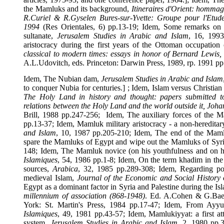
the Mamluks and its background,
Itineraires d'Orient: hom
R.Curiel & R.Gyselen Bures-sur-Yvette: Groupe pour l'Et
1994
(Res Orientales, 6) pp.13-19; Idem, Some remarks
sultanate,
Jerusalem Studies in Arabic and Islam
, 16, 1
aristocracy during the first years of the Ottoman occupat
classical to modern times: essays in honor of Bernard Lew
A.L.Udovitch, eds.
Princeton
: Darwin Press, 1989, rp. 199
Idem, The Nubian dam,
Jerusalem Studies in Arabic and Is
to conquer
Nubia
for centuries.] ; Idem, Islam versus Chris
The Holy Land in history and thought: papers submitted
relations between the Holy Land and the world outside it,
J
Brill, 1988 pp.247-256;
Idem, The auxiliary forces of t
pp.13-37; Idem, Mamluk military aristocracy - a non-heredi
and Islam
, 10, 1987 pp.205-210; Idem, The end of the M
spare the Mamluks of Egypt and wipe out the Mamluks of 
148; Idem, The Mamluk novice (on his youthfulness and on 
Islamiques
, 54, 1986 pp.1-8; Idem, On the term khadim in 
sources,
Arabica
, 32, 1985 pp.289-308; Idem, Regarding p
medieval Islam,
Journal of the Economic and Social Histo
Egypt as a dominant factor in Syria and Palestine during the
millennium of association (868-1948)
. Ed. A.Cohen & G.
York
: St. Martin's Press, 1984 pp.17-47; Idem, From 
Islamiques
, 49, 1981 pp.43-57; Idem, Mamlukiyyat: a first
system,
Jerusalem Studies in Arabic and Islam
, 2, 1980 