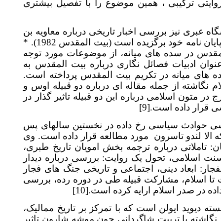
ایتی ترکیبی ، همین موضوع را با تفصیل بیشتری
بری نیز بررسی اخبار تاریخی درباره معاویه بن
*
ن نامه خود برگزیده است (بیت المقدس 1982
قدس در سده های میانه، از موضوعات مورد توجه
ان ادبیات فصائل نگاری درباره بیت المقدس به
های میانه در تکریم بیت المقدس پرداخته است
نگاشته از جمله مقاله ای درباره دو قبیله اوس و
ر متون اسلامی درباره این دو قبیله تاثیر گذار در
[9]
 قرار داده است
 حوادث سیاسی رخ داده در نخستین سالهای پس
ا لندو تاسرون
مورد مطالعه قرار داده است. وی
ن: تاملاتی درباره ترجمه بخش امویان تاریخ طبری
اسلامی، تحول یک روایت: بررسی درباره دیدار
جار: ابعاد دینی، اجتماعی و تاریخی جنگ های فجار
تا اسلام، مشارکت قبیله طی در دوره رده، بررسی
[10]
ه در صدر اسلام ارایه کرده است
 دیوید ایولن است که با تمرکز بر تاریخ ممالیک
گاشته با تربیت شاگردانی چون موشه شارون تاثیر