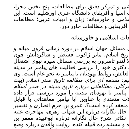
ی و تمرکز دقیق برای مطالعات، پنج بخش مجزا
ا و آفریقای دانشگاه عبری اورشلیم است. این
می و خاورمیانه؛ زبان و ادبیات عربی؛ مطالعات
.
ریقایی و مطالعات خاور دور
 اسلامی و خاورمیانه
ائل جهان اسلام در دوره زمانی قرون میانه و
یخ اسلام، مایر ژاکوب قسطر و شاگردانش چون
لندو تاسرون به بررسی مسائل سیره نبوی اشتغال
کتری خود را بررسی فعالیت های پیامبر در مدینه
،  روابط یهودیان با پیامبر به نحو عام است. وی
 مقدمه ای برای مطالعه تاریخ صدر اسلام
(بیت
ن: مطالعاتی درباره تاریخ مدینه در صدر اسلام
(ات پیامبر با یهودیان مدینه را مورد بررسی قرار داده
عددی با عناوین آیا پیامبر معاهداتی با قبایل
منعقد کرده است؟، عمرو بن حزم انصاری و تفسیر
ح حال نگارانه درباره ابن شهاب زهری، مهاجرت عتبه
اتی شرح حال نگارانه درباره ابوعبیده معمر بن
و مسئله رده قبیله کنده، روایت واقدی درباره وضع