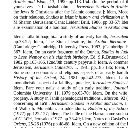
Arabic and Islam
, 13, 1990 pp.113-154. (In the period of
yourselves ...`: La tashabbahu ...,
Jerusalem Studies in Ar
the Jews & Christians after the Islamic conquest.]; Idem,
M
on their relations,
Studies in Islamic history and civilizatio
M.Sharon (
Jerusalem
: Cana;
Leiden
: Brill, 1986, pp.33-57
a re-examination of a tradition,
Jerusalem Studies in Arabic
Idem, ...illa bi-haqqihi...: a study of an early hadith,
Jerusa
pp.33-52; Idem, The Sirah literature, in:
Arabic litera
(Cambridge: Cambridge University Press, 1983, (Cambridge 
367; Idem, On an early fragment of the Qur'an,
Studies in 
to Leon Nemoy on his eightieth birthday
. Ed. S.R.Brunswi
1982 pp.163-166. [2nd/8th century papyrus.]; Idem, A comme
Jerusalem,
Jerusalem Cathedra
, 1, 1981 pp.185-186; Ide
Some socio-economic and religious aspects of an early ha
History of the Orient
, 24, 1981 pp.242-273; Idem, 
monotheistic aspect of a Jahiliyya practice,
Jerusalem Studi
Idem, Pare your nails: a study of an early tradition,
Jour
Columbia
University, 11, 1979 pp.63-70; .Idem, On the w
progeny. A study in Jahili genealogical traditions.,
Museon
, 
concerning al-Ta'if.,
Jerusalem Studies in Arabic and Islam
of Wahb b. Munabbih: an addendum.,
Bulletin of the Sc
(1977) pp.125-127; Idem, The battle of the Harra: some so
of G. Wiet
, Jerusalem 1977 pp.33-49; Idem, Notes on Caskel
Oriens,
25-26 (1976) pp.48-68; Idem, On a new edition of 