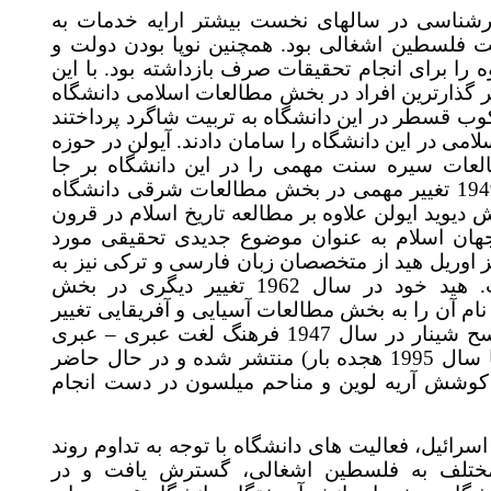
ناسی در سالهای نخست بیشتر ارایه خدمات به
لسطین اشغالی بود. همچنین نوپا بودن دولت و
 برای انجام تحقیقات صرف بازداشته بود. با این
 گذارترین افراد در بخش مطالعات اسلامی دانشگاه
وب قسطر در این دانشگاه به تربیت شاگرد پرداختند
در این دانشگاه را سامان دادند. آیولن در حوزه
 سیره سنت مهمی را در این دانشگاه بر جا
در حقیقت در سال 1949 تغییر مهمی در بخش مطالعات شرقی دانشگاه
وید ایولن علاوه بر مطالعه تاریخ اسلام در قرون
ان اسلام به عنوان موضوع جدیدی تحقیقی مورد
وریل هید از متخصصان زبان فارسی و ترکی نیز به
گروه مطالعات شرقی پیوست. هید خود در سال 1962 تغییر دیگری در بخش
آن را به بخش مطالعات آسیایی و آفریقایی تغییر
عبری
–
 1947 فرهنگ لغت عبری
تالیف کرد که تا به حال بارها (تا سال 1995 هجده بار) منتشر شده و در حال حاضر
وشش آریه لوین و مناحم میلسون در دست انجام
ائیل، فعالیت های دانشگاه با توجه به تداوم روند
لف به فلسطین اشغالی، گسترش یافت و در