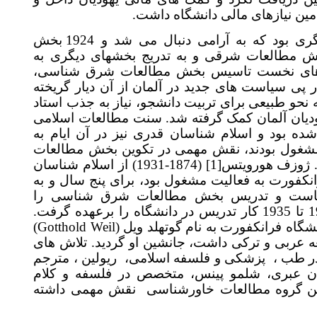
 نیازهای مالی دانشگاه داشت
گسترش دانشگاه سیاست دیگری بود که به آرامی دنبال می شد و 1924 بخش
یهودی و در 1926 بخش مطالعات شرقی و به تدریج بخشهای دیگری به
 های نخست تاسیس بخش مطالعات شرق شناسی
پی سیاست های جدید در آلمان از آن دیار گریخته
حو طبیعی برای تربیت دانشجو، نیاز به جذب استاد
دیان آلمان کمک گرفته شد. سنت مطالعات اسلامی
ه بود و اسلام شناسان قدری نیز در آن ایام به
شغول بودند، نقش مهمی در تکوین بخش مطالعات
(1874-1931) از اسلام شناسان
[1]
ژوزف هورویتس
کفورت به فعالیت مشغول بود، برای پنج سال و به
است و تدریس بخش مطالعات شرق شناسی را
برعهده گرفت و از سالهای 1931 تا 1935 کار تدریس در دانشگاه را برعهده گرفت.
(Gotthold Weil
شگاه فرانکفورت به نام گوتهلد ویل
ربی و ترکی داشت، جانشین او گردید. تلاش های
ر طب
پزشکی و فلسفه اسلامی،
ریولین ، مترجم
عبری، شلمو پینس، متخصص در فلسفه و کلام
ن گروه مطالعات خاورشناسی
نقش مهمی داشته