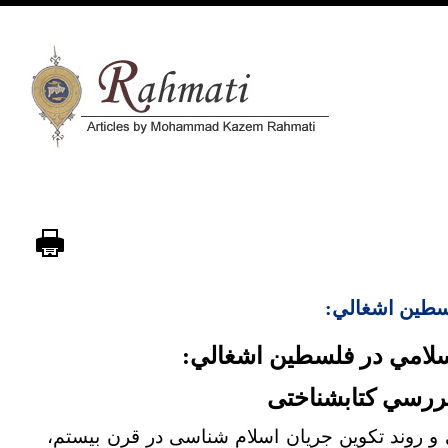
طين اشغالي
امي در فلسطين اشغالي
سي كتابشناختی
وند تكوين جر
یان اسلام شناسی در قرن بیستم،