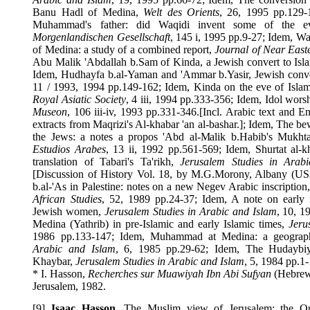
Banu Hadl of Medina,
Welt des Orients
, 26, 1995 pp.1
Muhammad's father: did Waqidi invent some of th
Morgenlandischen Gesellschaft
, 145 i, 1995 pp.9-27; Idem,
of Medina: a study of a combined report,
Journal of Near E
Abu Malik 'Abdallah b.Sam of Kinda, a Jewish convert to 
Idem, Hudhayfa b.al-Yaman and 'Ammar b.Yasir, Jewish co
11 / 1993, 1994 pp.149-162; Idem, Kinda on the eve of I
Royal Asiatic Society
, 4 iii, 1994 pp.333-356; Idem, Idol w
Museon
, 106 iii-iv, 1993 pp.331-346.[Incl. Arabic text an
extracts from Maqrizi's Al-khabar 'an al-bashar.]; Idem, 
the Jews: a notes a propos 'Abd al-Malik b.Habib's Mukh
Estudios Arabes
, 13 ii, 1992 pp.561-569; Idem, Shurtat a
translation of Tabari's Ta'rikh,
Jerusalem Studies in A
[Discussion of History Vol. 18, by M.G.Morony,
Albany
(
b.al-'As in Palestine: notes on a new Negev Arabic inscript
African Studies
, 52, 1989 pp.24-37; Idem, A note on ear
Jewish women,
Jerusalem Studies in Arabic and Islam
, 10
Medina (Yathrib) in pre-Islamic and early Islamic times,
J
1986 pp.133-147; Idem, Muhammad at Medina: a geogr
Arabic and Islam
, 6, 1985 pp.29-62; Idem, The Hudayb
Khaybar,
Jerusalem Studies in Arabic and Islam
, 5, 1984 p
*
I. Hasson,
Recherches sur Muawiyah Ibn Abi Sufyan
(Hebr
Jerusalem
, 1982.
[9]
Isaac Hasson
, The Muslim view of
Jerusalem
: th