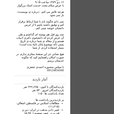
۱۶ دي ۱۳۸۹ ساعت ۹:۱۵
با عرض سلام مجدد خدمت استاد بزرگوار
هرچه تلاش می کنم، «درباره ی نویسنده»
باز نمی شود.
نمی دانم چگونه باید با شما ارتباط برقرار
کنم و توفیق داشته باشم تا از خرمن
دانشتان خوشه چینی کنم...
چند روز قبل هم نوشته ای گذاشتم و طی
آن عرض کردم که دانشجوی دکتری ادبیات
هستم و از مقاله ی شما درباره ی تاریخ
یمینی (که موضوع پایان نامۀ بنده است)
بسیار استفاده کردم. از شما
هیچ نشانی جز این صفحۀ مجازی ندارم. در
صورت امکان راهنماییم کنید که چگونه
خدمتتان برسم.
با سپاس منصوره احمدی جعفری
09124834500
آمار بازدید
بازدیدکنندگان تا کنون : ۲۲۲٫۶۷۵ نفر
بازدیدکنندگان امروز : ۵۴ نفر
تعداد یادداشت ها : ۱۱۵
پر بازدیدترین یادداشت ها :
مطالعات اسلامي در فلسطين اشغالي:
(۱۱٫۲۱۵)
تغيير دادن مذهب در ايران: دين و
قدرت در عصر صفويه (۵٫۹۷۰)