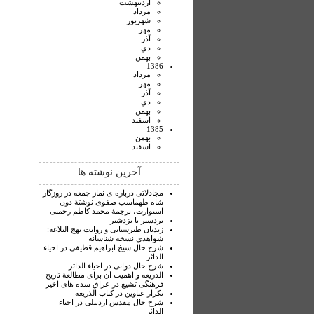
ارديبهشت
مرداد
شهريور
مهر
آذر
دي
بهمن
1386
مرداد
مهر
آذر
دي
بهمن
اسفند
1385
بهمن
اسفند
آخرین نوشته ها
مجادلاتی درباره ی نماز جمعه در روزگار
شاه طهماسب صفوی نوشتۀ دون
استوارت، ترجمۀ محمد کاظم رحمتی
بردسیر یا یزدشیر
زیدیان طبرستانی و روایت نهج البلاغه:
شواهدی نسخه شناسانه
شرح حال شیخ ابراهیم قطیفی در احیاء
الداثر
شرح حال دوانی در احیاء الداثر
الذریعه و اهمیت آن برای مطالعۀ تاریخ
فرهنگی تشیع در عراق سده های اخیر
تکرار عناوین در کتاب الذریعه
شرح حال مقدس اردبیلی در احیاء
الداثر