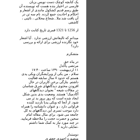
یک کتابچه کوچک دست نویس بزبان
فارسی در اختیار بنده هست که نویسنده آن
طبق رسم قدیم کشکول مانندی از اشعار و
احکام و احادیث جمع کرده. نام سه تن در
آن یافت شد:ملا...شجاع محلاتی ، نائینی ،
کاشفی
از 1256 تا 1321 قمری تاریخ کتابت دارد
میدانم که تالیفاتش ارزشی ندارد . آیا اشعار
خود نگارنده ارزشی برای ارائه و بررسی
دارد؟
متشکرم
در پناه حق
مرتضی پاکدل
۱۱ ارديبهشت ۱۳۹۰ ساعت ۱۷:۴۰
سلام ، من یکی از ویرایشگران ویکی پدی
هستم که حدود 4 سال سابقه فعالیت
داشتم. بتازگی برخی کاربران در حال
افزودن محتوی دیدگاههای شرق شناسان
در مقالات شیعه " بعنوان دیدگاههای
آکادمیک" هستند. وضعیت بدی بدین شکل
ایجاد شده است که روز بروز بد تر می
شود. از آنجا که ویکی پدیا بازدید کننده
فراوانی دارد ، و عنوان دانشنامه را همراه
دارد موجب تسری این دیدگاههای به کل
جامعه می شود. برای مثال مقاله امام
سحین و حضرت حجت را ملاحظه فرمایید.
در چند مورد نیاز به کمک شما داشتم
،تمایلی دارید ؟
دوستدار
منصوره احمدی جعفری