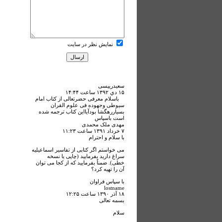
نمایش نظر در سایت
سعیدرییسی
۱۵ دي ۱۳۹۲ ساعت ۱۴:۴۴
باسلام معرفی حضرتعالی از کتاب امام
سیوطی وجهوده فی علوم القران
بسیاررهگشا بودآیااین کتاب ترجمه شده
است باسپاس
مهدی ملک محمدی
۷ خرداد ۱۳۹۱ ساعت ۱۱:۲۳
با سلام و احترام
می خواستم اگر کتابی از تفاسیر اسماعیلیه
سراغ دارید بفرمایید (چاپی یا نسخه
خطی). ضمناً بفرمایید که از کجا می توان
آن را تهیه کرد؟
با سپاس فراوان
lostname
۱۸ آذر ۱۳۹۰ ساعت ۱۲:۲۵
بسمه تعالی
سلام