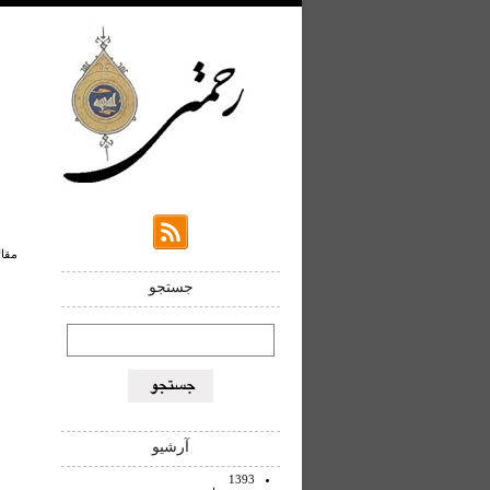
مقالا
جستجو
آرشیو
1393