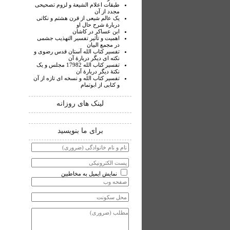
طبقات اعلام الشیعة و لزوم تصحیحی
مجدد از آن
یک عالم شیعی از قرن هشتم و نکاتی
دربارۀ شرح حال او
ابن عساکر در کاشان
اهمیت و تأثیر تفسیر التهذیب جشمی
در مجمع البیان
تفسیر کتاب الله آستان قدس رضوی و
نکته ای دیگر دربارۀ آن
تفسیر کتاب الله 17982 مجلس و یک
نکتۀ دیگر دربارۀ آن
تفسیر کتاب الله و نسخه ای تازه از آن
و کتابی از ابوتمام
لینک های روزانه
برای ما بنویسید
نمایش ایمیل به مخاطبین