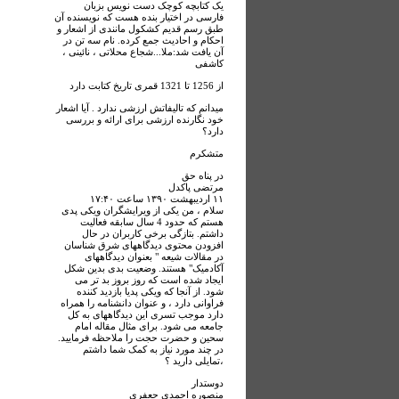
یک کتابچه کوچک دست نویس بزبان
فارسی در اختیار بنده هست که نویسنده آن
طبق رسم قدیم کشکول مانندی از اشعار و
احکام و احادیث جمع کرده. نام سه تن در
آن یافت شد:ملا...شجاع محلاتی ، نائینی ،
کاشفی
از 1256 تا 1321 قمری تاریخ کتابت دارد
میدانم که تالیفاتش ارزشی ندارد . آیا اشعار
خود نگارنده ارزشی برای ارائه و بررسی
دارد؟
متشکرم
در پناه حق
مرتضی پاکدل
۱۱ ارديبهشت ۱۳۹۰ ساعت ۱۷:۴۰
سلام ، من یکی از ویرایشگران ویکی پدی
هستم که حدود 4 سال سابقه فعالیت
داشتم. بتازگی برخی کاربران در حال
افزودن محتوی دیدگاههای شرق شناسان
در مقالات شیعه " بعنوان دیدگاههای
آکادمیک" هستند. وضعیت بدی بدین شکل
ایجاد شده است که روز بروز بد تر می
شود. از آنجا که ویکی پدیا بازدید کننده
فراوانی دارد ، و عنوان دانشنامه را همراه
دارد موجب تسری این دیدگاههای به کل
جامعه می شود. برای مثال مقاله امام
سحین و حضرت حجت را ملاحظه فرمایید.
در چند مورد نیاز به کمک شما داشتم
،تمایلی دارید ؟
دوستدار
منصوره احمدی جعفری