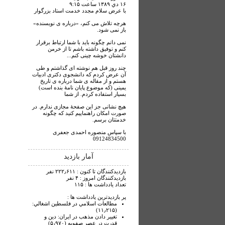
۱۶ دي ۱۳۸۹ ساعت ۹:۱۵
با عرض سلام مجدد خدمت استاد بزرگوار
هرچه تلاش می کنم، «درباره ی نویسنده»
باز نمی شود.
نمی دانم چگونه باید با شما ارتباط برقرار
کنم و توفیق داشته باشم تا از خرمن
دانشتان خوشه چینی کنم...
چند روز قبل هم نوشته ای گذاشتم و طی
آن عرض کردم که دانشجوی دکتری ادبیات
هستم و از مقاله ی شما درباره ی تاریخ
یمینی (که موضوع پایان نامۀ بنده است)
بسیار استفاده کردم. از شما
هیچ نشانی جز این صفحۀ مجازی ندارم. در
صورت امکان راهنماییم کنید که چگونه
خدمتتان برسم.
با سپاس منصوره احمدی جعفری
09124834500
آمار بازدید
بازدیدکنندگان تا کنون : ۲۲۲٫۶۱۱ نفر
بازدیدکنندگان امروز : ۴ نفر
تعداد یادداشت ها : ۱۱۵
پر بازدیدترین یادداشت ها :
مطالعات اسلامي در فلسطين اشغالي:
(۱۱٫۲۱۵)
تغيير دادن مذهب در ايران: دين و
قدرت در عصر صفويه (۵٫۹۷۰)