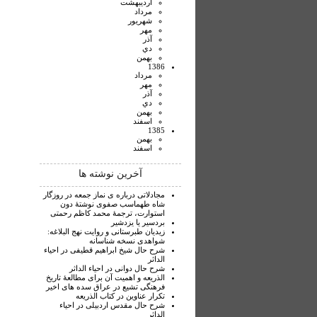
ارديبهشت
مرداد
شهريور
مهر
آذر
دي
بهمن
1386
مرداد
مهر
آذر
دي
بهمن
اسفند
1385
بهمن
اسفند
آخرین نوشته ها
مجادلاتی درباره ی نماز جمعه در روزگار
شاه طهماسب صفوی نوشتۀ دون
استوارت، ترجمۀ محمد کاظم رحمتی
بردسیر یا یزدشیر
زیدیان طبرستانی و روایت نهج البلاغه:
شواهدی نسخه شناسانه
شرح حال شیخ ابراهیم قطیفی در احیاء
الداثر
شرح حال دوانی در احیاء الداثر
الذریعه و اهمیت آن برای مطالعۀ تاریخ
فرهنگی تشیع در عراق سده های اخیر
تکرار عناوین در کتاب الذریعه
شرح حال مقدس اردبیلی در احیاء
الداثر