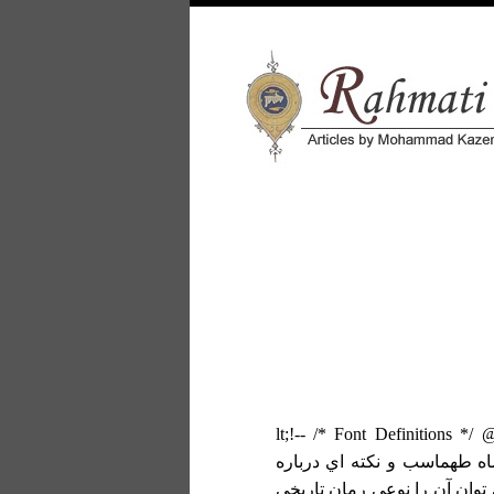
&lt;!-- /* Font Definitions *
div.MsoNormal @page; عالم آراي شاه طهماسب و نكته اي درباره
توان آن را نوعي رمان تاريخي