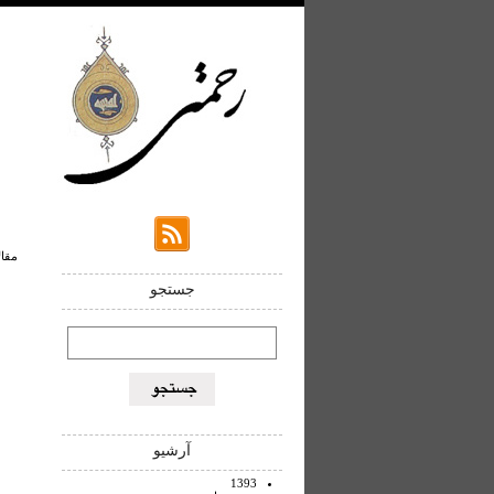
مقالا
جستجو
آرشیو
1393