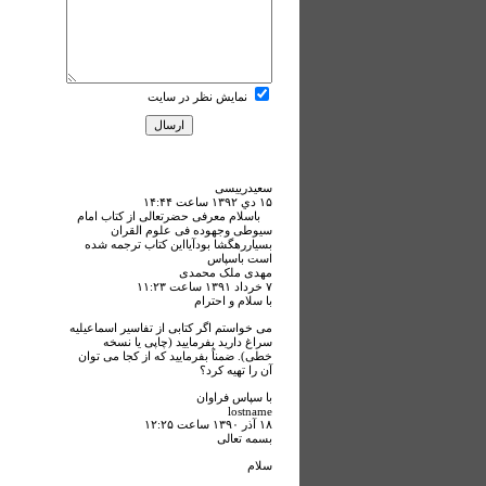
نمایش نظر در سایت
سعیدرییسی
۱۵ دي ۱۳۹۲ ساعت ۱۴:۴۴
باسلام معرفی حضرتعالی از کتاب امام
سیوطی وجهوده فی علوم القران
بسیاررهگشا بودآیااین کتاب ترجمه شده
است باسپاس
مهدی ملک محمدی
۷ خرداد ۱۳۹۱ ساعت ۱۱:۲۳
با سلام و احترام
می خواستم اگر کتابی از تفاسیر اسماعیلیه
سراغ دارید بفرمایید (چاپی یا نسخه
خطی). ضمناً بفرمایید که از کجا می توان
آن را تهیه کرد؟
با سپاس فراوان
lostname
۱۸ آذر ۱۳۹۰ ساعت ۱۲:۲۵
بسمه تعالی
سلام