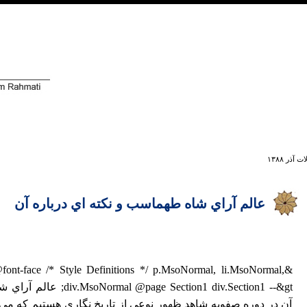
ت آذر ۱۳۸۸
عالم آراي شاه طهماسب و نكته اي درباره آن
/ @font-face /* Style Definitions */ p.MsoNormal, li.MsoNormal,
 Section1 div.Section1 --&gt
آن در دوره صفويه شاهد ظهور نوعي از تاريخ نگاري هستيم كه مي 