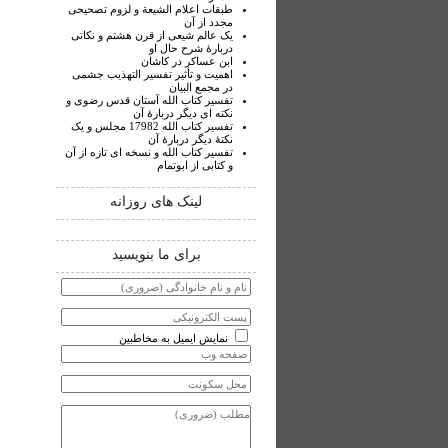
طبقات اعلام الشیعة و لزوم تصحیحی
مجدد از آن
یک عالم شیعی از قرن هشتم و نکاتی
دربارۀ شرح حال او
ابن عساکر در کاشان
اهمیت و تأثیر تفسیر التهذیب جشمی
در مجمع البیان
تفسیر کتاب الله آستان قدس رضوی و
نکته ای دیگر دربارۀ آن
تفسیر کتاب الله 17982 مجلس و یک
نکتۀ دیگر دربارۀ آن
تفسیر کتاب الله و نسخه ای تازه از آن
و کتابی از ابوتمام
لینک های روزانه
برای ما بنویسید
نمایش ایمیل به مخاطبین